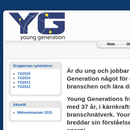
/>
Hem
O
Gruppernas nyhetsbrev
Är du ung och jobbar
YG2025
Generation något för d
YG2024
YG2023
branschen och lära d
YG2022
Young Generations frä
Aktuellt
med 37 år, i kärnkraf
Mittseminarium 2025
branschnätverk. Young
breddar sin förståel